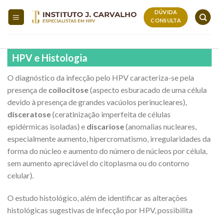
Skip
DÚVIDA
to
CONSULTA
content
HPV e Histologia
O diagnóstico da infecção pelo HPV caracteriza-se pela
presença de
coilocitose
(aspecto esburacado de uma célula
devido à presença de grandes vacúolos perinucleares),
disceratose
(ceratinização imperfeita de células
epidérmicas isoladas) e
discariose
(anomalias nucleares,
especialmente aumento, hipercromatismo, irregularidades da
forma do núcleo e aumento do número de núcleos por célula,
sem aumento apreciável do citoplasma ou do contorno
celular).
O estudo histológico, além de identificar as alterações
histológicas sugestivas de infecção por HPV, possibilita