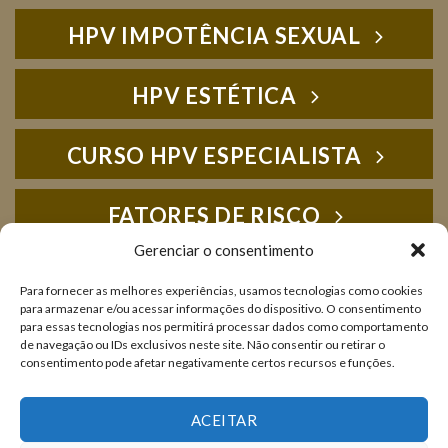
HPV IMPOTÊNCIA SEXUAL
HPV ESTÉTICA
CURSO HPV ESPECIALISTA
FATORES DE RISCO
Gerenciar o consentimento
HPV FOTOS
Para fornecer as melhores experiências, usamos tecnologias como cookies
para armazenar e/ou acessar informações do dispositivo. O consentimento
para essas tecnologias nos permitirá processar dados como comportamento
IMUNOLOGIA
de navegação ou IDs exclusivos neste site. Não consentir ou retirar o
consentimento pode afetar negativamente certos recursos e funções.
LIVROS E PUBLICAÇÕES
ACEITAR