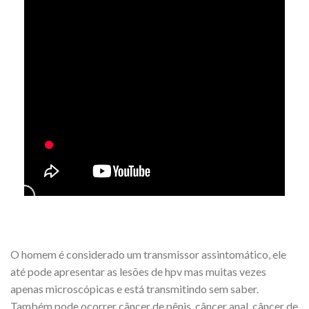
O homem é considerado um transmissor assintomático, ele
até pode apresentar as lesões de hpv mas muitas vezes
apenas microscópicas e está transmitindo sem saber.
Também pode ocorrer câncer de pênis, câncer anal, câncer de