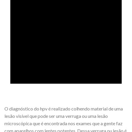
O diagnóstico do hpv é realizado colhendo material de uma
lesão visível que pode ser uma verruga ou uma lesão
microscópica que é encontrada nos exames que a gente faz
com aparelhos com lentes potentes. Dessa verruga ou lesão é