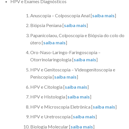
HPV e Exames Diagnósticos
Anuscopia – Colposcopia Anal [
saiba mais
]
Biópsia Peniana [
saiba mais
]
Papanicolaou, Colposcopia e Biópsia do colo do
útero [
saiba mais
]
Oro-Naso-Laringo-Faringoscopia –
Otorrinolaringologia [
saiba mais
]
HPV e Genitoscopia – Videogenitoscopia e
Peniscopia [
saiba mais
]
HPV e Citologia [
saiba mais
]
HPV e Histologia [
saiba mais
]
HPV e Microscopia Eletrônica [
saiba mais
]
HPV e Uretroscopia [
saiba mais
]
Biologia Molecular [
saiba mais
]