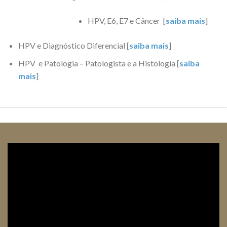
HPV, E6, E7 e Câncer [
saiba mais
]
HPV e Diagnóstico Diferencial [
saiba mais
]
HPV e Patologia – Patologista e a Histologia [
saiba
mais
]