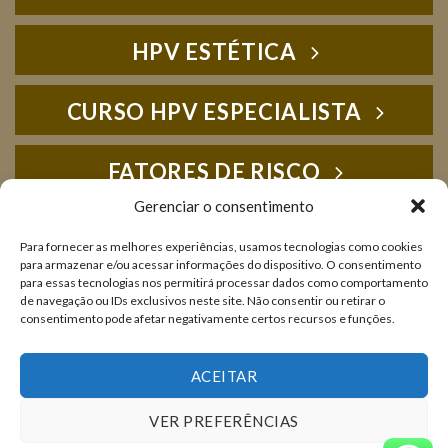
HPV ESTÉTICA
CURSO HPV ESPECIALISTA
FATORES DE RISCO
Gerenciar o consentimento
HPV FOTOS
Para fornecer as melhores experiências, usamos tecnologias como cookies
para armazenar e/ou acessar informações do dispositivo. O consentimento
para essas tecnologias nos permitirá processar dados como comportamento
IMUNOLOGIA
de navegação ou IDs exclusivos neste site. Não consentir ou retirar o
consentimento pode afetar negativamente certos recursos e funções.
LIVROS E PUBLICAÇÕES
ACEITAR
VER PREFERÊNCIAS
NOTÍCIAS
SOBRE NÓS
DÚVIDAS E CONSULTAS