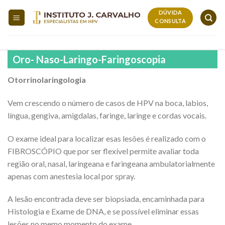
Skip
DÚVIDA
to
CONSULTA
content
Oro- Naso-Laringo-Faringoscopia
Otorrinolaringologia
Vem crescendo o número de casos de HPV na boca, labios,
língua, gengiva, amigdalas, faringe, laringe e cordas vocais.
O exame ideal para localizar esas lesões é realizado com o
FIBROSCÓPIO que por ser flexível permite avaliar toda
região oral, nasal, laringeana e faringeana ambulatorialmente
apenas com anestesia local por spray.
A lesão encontrada deve ser biopsiada, encaminhada para
Histologia e Exame de DNA, e se possível eliminar essas
lesões no memo momento do exame.