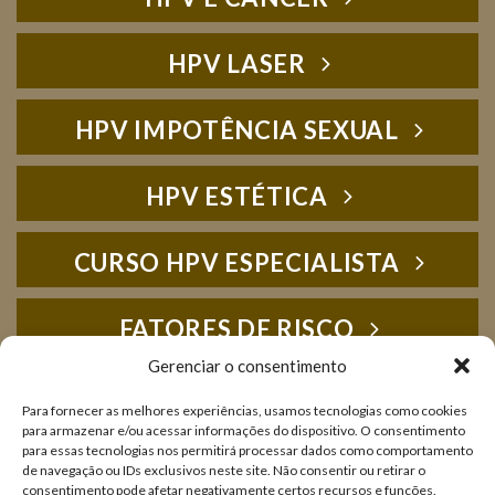
HPV LASER
HPV IMPOTÊNCIA SEXUAL
HPV ESTÉTICA
CURSO HPV ESPECIALISTA
FATORES DE RISCO
Gerenciar o consentimento
HPV FOTOS
Para fornecer as melhores experiências, usamos tecnologias como cookies
para armazenar e/ou acessar informações do dispositivo. O consentimento
para essas tecnologias nos permitirá processar dados como comportamento
IMUNOLOGIA
de navegação ou IDs exclusivos neste site. Não consentir ou retirar o
consentimento pode afetar negativamente certos recursos e funções.