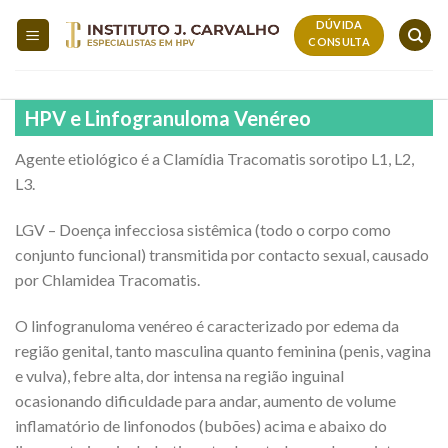
Skip
DÚVIDA
to
CONSULTA
content
HPV e Linfogranuloma Venéreo
Agente etiológico é a Clamídia Tracomatis sorotipo L1, L2,
L3.
LGV – Doença infecciosa sistêmica (todo o corpo como
conjunto funcional) transmitida por contacto sexual, causado
por Chlamidea Tracomatis.
O linfogranuloma venéreo é caracterizado por edema da
região genital, tanto masculina quanto feminina (penis, vagina
e vulva), febre alta, dor intensa na região inguinal
ocasionando dificuldade para andar, aumento de volume
inflamatório de linfonodos (bubões) acima e abaixo do