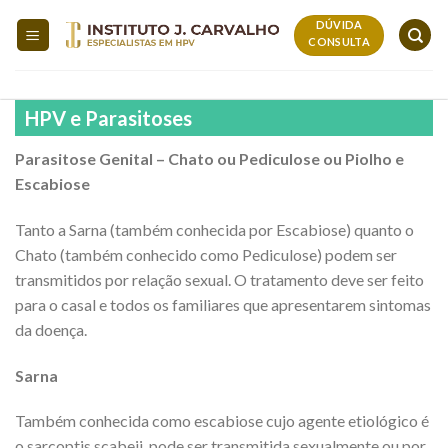
Skip
DÚVIDA
to
CONSULTA
content
HPV e Parasitoses
Parasitose Genital –
Chato
ou
Pediculose
ou Piolho e
Escabiose
Tanto a Sarna (também conhecida por Escabiose) quanto o
Chato (também conhecido como Pediculose) podem ser
transmitidos por relação sexual. O tratamento deve ser feito
para o casal e todos os familiares que apresentarem sintomas
da doença.
Sarna
Também conhecida como escabiose cujo agente etiológico é
o sarcoptis scabeii, pode ser transmitida sexualmente ou por