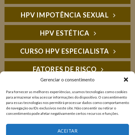
HPV IMPOTÊNCIA SEXUAL
HPV ESTÉTICA
CURSO HPV ESPECIALISTA
FATORES DE RISCO
Gerenciar o consentimento
HPV FOTOS
Para fornecer as melhores experiências, usamos tecnologias como cookies
para armazenar e/ou acessar informações do dispositivo. O consentimento
para essas tecnologias nos permitirá processar dados como comportamento
IMUNOLOGIA
de navegação ou IDs exclusivos neste site. Não consentir ou retirar o
consentimento pode afetar negativamente certos recursos e funções.
LIVROS E PUBLICAÇÕES
ACEITAR