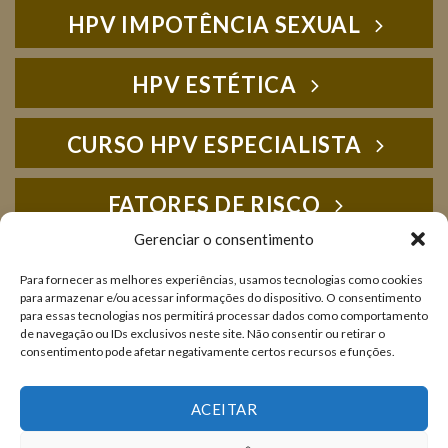
HPV IMPOTÊNCIA SEXUAL
HPV ESTÉTICA
CURSO HPV ESPECIALISTA
FATORES DE RISCO
Gerenciar o consentimento
HPV FOTOS
Para fornecer as melhores experiências, usamos tecnologias como cookies
para armazenar e/ou acessar informações do dispositivo. O consentimento
para essas tecnologias nos permitirá processar dados como comportamento
IMUNOLOGIA
de navegação ou IDs exclusivos neste site. Não consentir ou retirar o
consentimento pode afetar negativamente certos recursos e funções.
LIVROS E PUBLICAÇÕES
ACEITAR