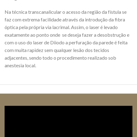
Na técnica transcanalicular o acesso da região da fístula se
faz com extrema facilidade através da introdução da fibra
óptica pela própria via lacrimal. Assim, o laser é levado
exatamente ao ponto onde se deseja fazer a desobstrução e
com o uso do laser de Diiodo a perfuração da parede é feita
com muita rapidez sem qualquer lesão dos tecidos
adjacentes, sendo todo o procedimento realizado sob
anestesia local.