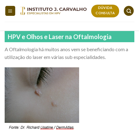
Skip
DÚVIDA
to
CONSULTA
content
HPV e Olhos e Laser na Oftalmologia
A Oftalmologia há muitos anos vem se beneficiando com a
utilização do laser em várias sub especialidades.