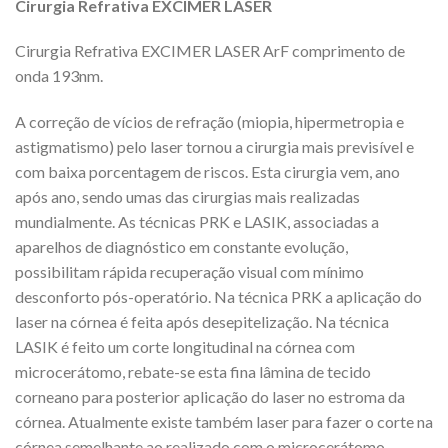
Cirurgia Refrativa EXCIMER LASER
Cirurgia Refrativa EXCIMER LASER ArF comprimento de
onda 193nm.
A correção de vícios de refração (miopia, hipermetropia e
astigmatismo) pelo laser tornou a cirurgia mais previsível e
com baixa porcentagem de riscos. Esta cirurgia vem, ano
após ano, sendo umas das cirurgias mais realizadas
mundialmente. As técnicas PRK e LASIK, associadas a
aparelhos de diagnóstico em constante evolução,
possibilitam rápida recuperação visual com mínimo
desconforto pós-operatório. Na técnica PRK a aplicação do
laser na córnea é feita após desepitelização. Na técnica
LASIK é feito um corte longitudinal na córnea com
microcerátomo, rebate-se esta fina lâmina de tecido
corneano para posterior aplicação do laser no estroma da
córnea. Atualmente existe também laser para fazer o corte na
córnea semelhante ao realizado com o microcerátomo,