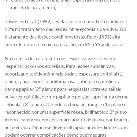
meses de tratamento).
Townsend et al. (1982) revelaram percentual de recidiva de
12% no tratamento das lesões intra-epiteliais da vulva. No
tratamento das lesões condilomatosas, Reid (1991) cita
controle, com uma única aplicação, em 85 a 95% dos casos.
Na técnica de tratamento das lesões vulvares devemos
respeitar os planos epiteliais. Para lesões subclínicas,
vaporizar o tecido atingindo toda a espessura epitelial (1º
plano); para lesões condilomatosas, atingir o epitélio e a
derme papilar (2º plano); para neoplasias intra-epiteliais
vulvares, epitélio, derme papilar e porção superior da derme
reticular (3º plano). O fundo da feria ao atingir o 1o plano é
reconhecido por uma superfície rósea, brilhante; o 2° plano
lembra camurça com cor amarelada. O 3o plano, cor branco
acinzentado. Nunca se devem ultrapassar estes limites, pois
podem ocorrer complicações como queimaduras,