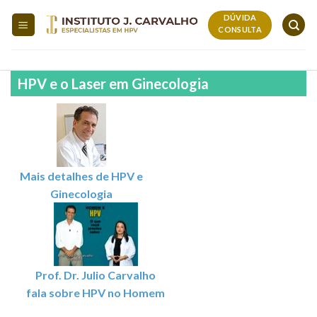
Skip
DÚVIDA
to
CONSULTA
content
HPV e o Laser em Ginecologia
Mais detalhes de HPV e
Ginecologia
Prof. Dr. Julio Carvalho
fala sobre HPV no Homem