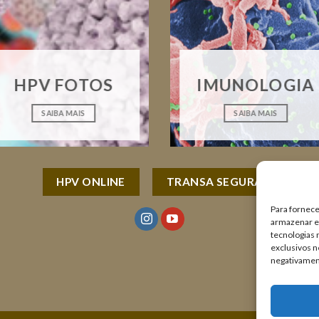
HPV FOTOS
IMUNOLOGIA
SAIBA MAIS
SAIBA MAIS
HPV ONLINE
TRANSA SEGURA
Para fornece
armazenar e/
tecnologias
exclusivos n
negativamen