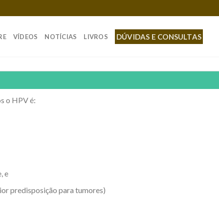
DÚVIDAS E CONSULTAS
RE
VÍDEOS
NOTÍCIAS
LIVROS
s o HPV é:
, e
ior predisposição para tumores)