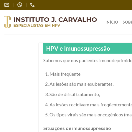
Skip
to
content
INÍCIO
SOB
HPV e Imunossupressão
Sabemos que nos pacientes imunodeprimido
Mais freqüente,
As lesões são mais exuberantes,
São de difícil tratamento,
As lesões recidivam mais freqüentemente
Os tipos virais são mais oncogênicos (ma
Situações de imunossupressão