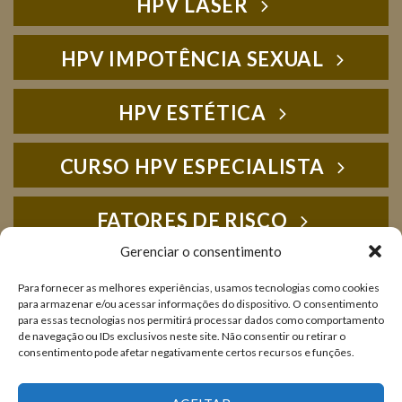
HPV LASER
HPV IMPOTÊNCIA SEXUAL
HPV ESTÉTICA
CURSO HPV ESPECIALISTA
FATORES DE RISCO
Gerenciar o consentimento
HPV FOTOS
Para fornecer as melhores experiências, usamos tecnologias como cookies
para armazenar e/ou acessar informações do dispositivo. O consentimento
para essas tecnologias nos permitirá processar dados como comportamento
IMUNOLOGIA
de navegação ou IDs exclusivos neste site. Não consentir ou retirar o
consentimento pode afetar negativamente certos recursos e funções.
LIVROS E PUBLICAÇÕES