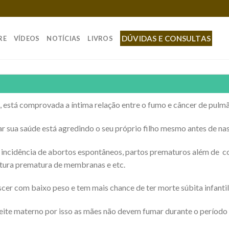
DÚVIDAS E CONSULTAS
RE
VÍDEOS
NOTÍCIAS
LIVROS
está comprovada a íntima relação entre o fumo e câncer de pulmão
r sua saúde está agredindo o seu próprio filho mesmo antes de nas
r incidência de abortos espontâneos, partos prematuros além de 
ptura prematura de membranas e etc.
cer com baixo peso e tem mais chance de ter morte súbita infant
leite materno por isso as mães não devem fumar durante o períod