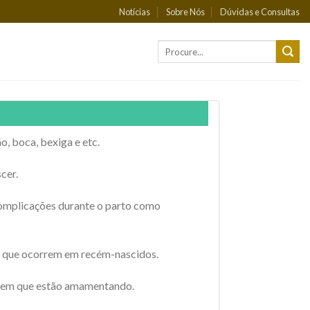
Notícias
Sobre Nós
Dúvidas e Consultas
, boca, bexiga e etc.
cer.
complicações durante o parto como
il que ocorrem em recém-nascidos.
o em que estão amamentando.