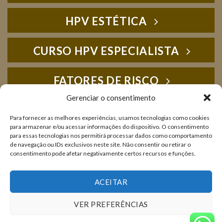
HPV ESTÉTICA
CURSO HPV ESPECIALISTA
FATORES DE RISCO
Gerenciar o consentimento
HPV FOTOS
Para fornecer as melhores experiências, usamos tecnologias como cookies
para armazenar e/ou acessar informações do dispositivo. O consentimento
para essas tecnologias nos permitirá processar dados como comportamento
IMUNOLOGIA
de navegação ou IDs exclusivos neste site. Não consentir ou retirar o
consentimento pode afetar negativamente certos recursos e funções.
LIVROS E PUBLICAÇÕES
ACEITAR
VER PREFERÊNCIAS
NOTÍCIAS
SOBRE NÓS
DÚVIDAS E CONSULTAS