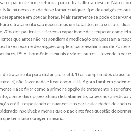
ão o paciente pode retornar para o trabalho se desejar. Não ocorr
e. Não há necessidade de se tomar qualquer tipo de analgésico ou
e desaparece em poucas horas. Mais raramente se pode observar 
s. Para o tratamento são necessárias um total de cinco sessões, d
na; 70% dos pacientes referem a capacidade de recuperar complet
ientes que antes não respondiam à medicação oral, passam a res
ntes fazem exame de sangue completo para avaliar mais de 70 iten
lares, P.S.A., hormônios sexuais e vários outros. Havendo a nece
de tratamento para disfunção erétil: 1) os comprimidos de uso ora
niana e; 4) não fazer nada e ficar como está. Agora também podemo
ente irá se fixar como a primeira opção de tratamento a ser ofer
to, diante das opções atuais de tratamento, cabe a nós, médicos, an
ão erétil, respeitando as nuances e as particularidades de cada c
nsiderado insolúvel; a menos que o paciente faça questão de per
m que ter muita coragem mesmo.