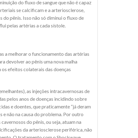
iminuição do fluxo de sangue que não é capaz
teriais se calcificam e a arteriosclerose,
s do pênis. Isso não só diminui o fluxo de
i pelas artérias a cada sístole.
as a melhorar o funcionamento das artérias
ara devolver ao pênis uma nova malha
 os efeitos colaterais das doenças
semelhantes), as injeções intracavernosas de
das pelos anos de doenças incidindo sobre
ecidas e doentes, que praticamente “já deram
as e não na causa do problema. Por outro
cavernosos do pênis, ou seja, atuam na
ificações da arteriosclerose periférica, não
ecimento. O tratamento com o Shockwave