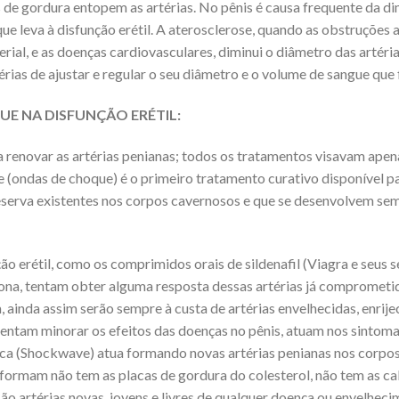
s de gordura entopem as artérias. No pênis é causa frequente da d
e leva à disfunção erétil. A aterosclerose, quando as obstruções ar
rial, e as doenças cardiovasculares, diminui o diâmetro das artéria
as de ajustar e regular o seu diâmetro e o volume de sangue que flu
E NA DISFUNÇÃO ERÉTIL:
 renovar as artérias penianas; todos os tratamentos visavam apen
 (ondas de choque) é o primeiro tratamento curativo disponível p
reserva existentes nos corpos cavernosos e que se desenvolvem sem
ão erétil, como os comprimidos orais de sildenafil (Viagra e seus 
rona, tentam obter alguma resposta dessas artérias já comprometi
 ainda assim serão sempre à custa de artérias envelhecidas, enrij
tentam minorar os efeitos das doenças no pênis, atuam nos sintom
ca (Shockwave) atua formando novas artérias penianas nos corpos 
formam não tem as placas de gordura do colesterol, não tem as calc
São artérias novas, jovens e livres de qualquer doença ou envelh