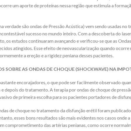
rre um aporte de proteínas nessa região que estimula a formação
a verdade são ondas de Pressão Acústica) vem sendo usadas no tr
ncontestável sucesso no mundo inteiro. Com a descoberta do laser, 
tanto, os estudos continuaram avançando e verificou-se que as On
tecidos atingidos. Esse efeito de neovascularização quando ocorr
ormemente a ereção e a rigidez peniana desses pacientes.
OS SOBRE AS ONDAS DE CHOQUE (SHOCKWAVE) NA IMPO
astante encorajadores, o que pode ser facilmente observado qua
s e depois do tratamento. A terapia por ondas de choque de pre
vasivo de primeira escolha para os pacientes portadores de disfunç
ondas de choque no tratamento da disfunção erétil foram publica
ntanto, esses bons resultados são mais evidentes nos casos onde a 
te um comprometimento das artérias penianas, como ocorre normalme