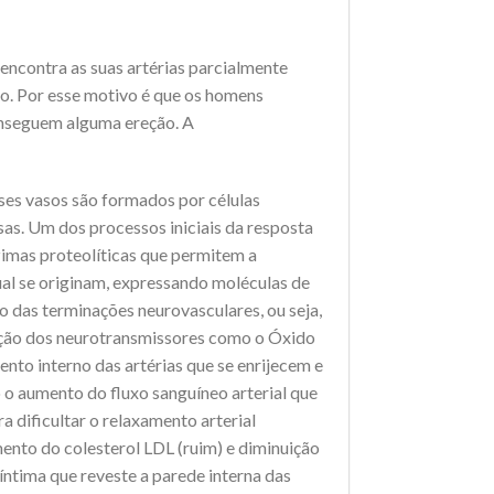
encontra as suas artérias parcialmente
ão. Por esse motivo é que os homens
conseguem alguma ereção. A
sses vasos são formados por células
as. Um dos processos iniciais da resposta
zimas proteolíticas que permitem a
ual se originam, expressando moléculas de
o das terminações neurovasculares, ou seja,
ração dos neurotransmissores como o Óxido
ento interno das artérias que se enrijecem e
 o aumento do fluxo sanguíneo arterial que
dificultar o relaxamento arterial
ento do colesterol LDL (ruim) e diminuição
ntima que reveste a parede interna das