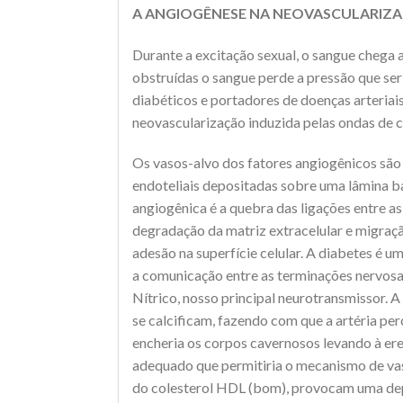
A ANGIOGÊNESE NA NEOVASCULARIZA
Durante a excitação sexual, o sangue chega
obstruídas o sangue perde a pressão que ser
diabéticos e portadores de doenças arteria
neovascularização induzida pelas ondas de 
Os vasos-alvo dos fatores angiogênicos são 
endoteliais depositadas sobre uma lâmina ba
angiogênica é a quebra das ligações entre a
degradação da matriz extracelular e migraçã
adesão na superfície celular. A diabetes é 
a comunicação entre as terminações nervosa
Nítrico, nosso principal neurotransmissor. A
se calcificam, fazendo com que a artéria pe
encheria os corpos cavernosos levando à er
adequado que permitiria o mecanismo de vaso
do colesterol HDL (bom), provocam uma depos