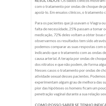
RESULTADOS:
Os dados clínicos mostram qu
com o tratamento por ondas de choque de pre
apoiá-lo. Em ensaios clínicos, o tratamento
Para os pacientes que já usavam o Viagra ou
falta de necessidade, 25% passam a tomar o
medicação, 72% deles voltam a obter boas r
observarmos os resultados tem sido através
podemos comparar as suas respostas com o
indicando que o tratamento com as ondas de
causa arterial. A terapia por ondas de choq
dos nitratos e que não podem, de forma algu
Nesses casos o tratamento por ondas de choqu
atividade sexual desses pacientes. Podemos
experimentam algum grau de melhora das sua
pior das hipóteses os homens ficam um pouco
penetração vaginal durante a sua relação sex
COMO POSSO SABER SE TENHO INDIC