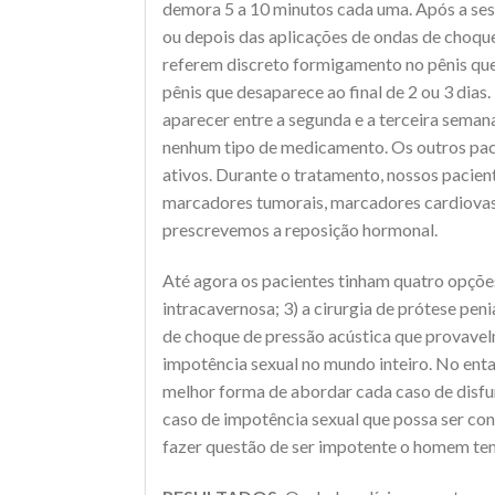
demora 5 a 10 minutos cada uma. Após a sess
ou depois das aplicações de ondas de choqu
referem discreto formigamento no pênis qu
pênis que desaparece ao final de 2 ou 3 dia
aparecer entre a segunda e a terceira sema
nenhum tipo de medicamento. Os outros pac
ativos. Durante o tratamento, nossos pacie
marcadores tumorais, marcadores cardiovascu
prescrevemos a reposição hormonal.
Até agora os pacientes tinham quatro opções 
intracavernosa; 3) a cirurgia de prótese pe
de choque de pressão acústica que provavelm
impotência sexual no mundo inteiro. No entan
melhor forma de abordar cada caso de disfunç
caso de impotência sexual que possa ser co
fazer questão de ser impotente o homem te