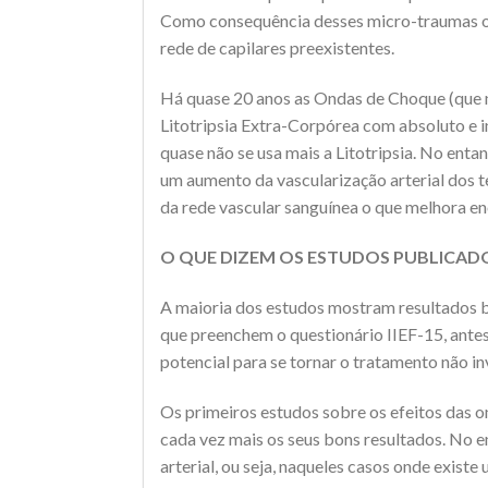
Como consequência desses micro-traumas oco
rede de capilares preexistentes.
Há quase 20 anos as Ondas de Choque (que n
Litotripsia Extra-Corpórea com absoluto e i
quase não se usa mais a Litotripsia. No en
um aumento da vascularização arterial dos 
da rede vascular sanguínea o que melhora en
O QUE DIZEM OS ESTUDOS PUBLICAD
A maioria dos estudos mostram resultados b
que preenchem o questionário IIEF-15, ante
potencial para se tornar o tratamento não in
Os primeiros estudos sobre os efeitos das 
cada vez mais os seus bons resultados. No e
arterial, ou seja, naqueles casos onde exis