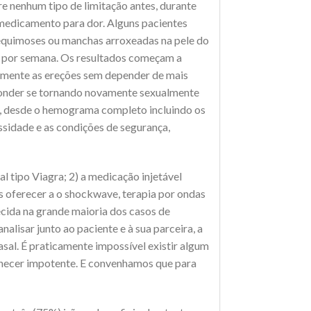
e nenhum tipo de limitação antes, durante
 medicamento para dor. Alguns pacientes
equimoses ou manchas arroxeadas na pele do
uas por semana. Os resultados começam a
amente as ereções sem depender de mais
ponder se tornando novamente sexualmente
s, desde o hemograma completo incluindo os
ssidade e as condições de segurança,
l tipo Viagra; 2) a medicação injetável
s oferecer a o shockwave, terapia por ondas
ecida na grande maioria dos casos de
alisar junto ao paciente e à sua parceira, a
asal. É praticamente impossível existir algum
manecer impotente. E convenhamos que para