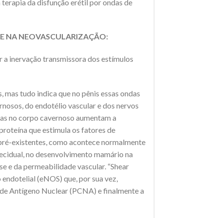
a terapia da disfunção erétil por ondas de
 E NA NEOVASCULARIZAÇÃO:
 a inervação transmissora dos estímulos
 mas tudo indica que no pênis essas ondas
nosos, do endotélio vascular e dos nervos
adas no corpo cavernoso aumentam a
proteína que estimula os fatores de
es pré-existentes, como acontece normalmente
tecidual, no desenvolvimento mamário na
se e da permeabilidade vascular. “Shear
o endotelial (eNOS) que, por sua vez,
 de Antígeno Nuclear (PCNA) e finalmente a