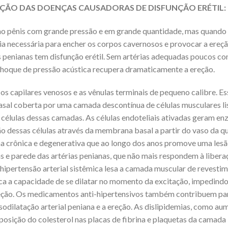
ÇÃO DAS DOENÇAS CAUSADORAS DE DISFUNÇÃO ERÉTIL:
 ao pênis com grande pressão e em grande quantidade, mas quando 
ia necessária para encher os corpos cavernosos e provocar a ereç
is penianas tem disfunção erétil. Sem artérias adequadas poucos 
choque de pressão acústica recupera dramaticamente a ereção.
os capilares venosos e as vênulas terminais de pequeno calibre. E
sal coberta por uma camada descontínua de células musculares lis
s células dessas camadas. As células endoteliais ativadas geram en
o dessas células através da membrana basal a partir do vaso da q
uma crônica e degenerativa que ao longo dos anos promove uma lesã
s e parede das artérias penianas, que não mais respondem à libe
 hipertensão arterial sistêmica lesa a camada muscular de revestim
rca a capacidade de se dilatar no momento da excitação, impedindo
eção. Os medicamentos anti-hipertensivos também contribuem para 
dilatação arterial peniana e a ereção. As dislipidemias, como aum
ição do colesterol nas placas de fibrina e plaquetas da camada í