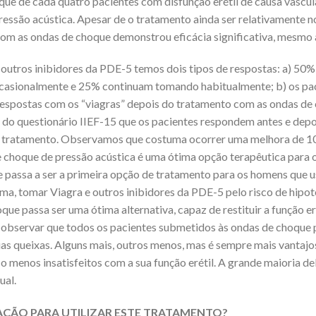
e de cada quatro pacientes com disfunção erétil de causa vascular
ssão acústica. Apesar de o tratamento ainda ser relativamente no
 com as ondas de choque demonstrou eficácia significativa, mesmo
 outros inibidores da PDE-5 temos dois tipos de respostas: a) 50
casionalmente e 25% continuam tomando habitualmente; b) os pac
espostas com os “viagras” depois do tratamento com as ondas de 
 do questionário IIEF-15 que os pacientes respondem antes e dep
 tratamento. Observamos que costuma ocorrer uma melhora de 10
 choque de pressão acústica é uma ótima opção terapêutica para o
ue passa a ser a primeira opção de tratamento para os homens que
ma, tomar Viagra e outros inibidores da PDE-5 pelo risco de hipot
e passa ser uma ótima alternativa, capaz de restituir a função eré
 observar que todos os pacientes submetidos às ondas de choque p
s queixas. Alguns mais, outros menos, mas é sempre mais vantajos
 menos insatisfeitos com a sua função erétil. A grande maioria de
ual.
AÇÃO PARA UTILIZAR ESTE TRATAMENTO?