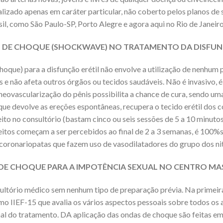
lizado apenas em caráter particular, não coberto pelos planos de
il, como São Paulo-SP, Porto Alegre e agora aqui no Rio de Janeiro
S DE CHOQUE (SHOCKWAVE) NO TRATAMENTO DA DISFUN
que) para a disfunção erétil não envolve a utilização de nenhum
 e não afeta outros órgãos ou tecidos saudáveis. Não é invasivo, 
 neovascularização do pênis possibilita a chance de cura, sendo 
oque devolve as ereções espontâneas, recupera o tecido erétil dos
o no consultório (bastam cinco ou seis sessões de 5 a 10 minutos
feitos começam a ser percebidos ao final de 2 a 3 semanas, é 100%
 coronariopatas que fazem uso de vasodilatadores do grupo dos ni
E CHOQUE PARA A IMPOTÊNCIA SEXUAL NO CENTRO MA
ultório médico sem nenhum tipo de preparação prévia. Na primeir
mo IIEF-15 que avalia os vários aspectos pessoais sobre todos os
al do tratamento. DA aplicação das ondas de choque são feitas em