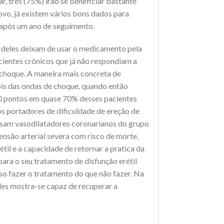
, três (75%) irão se beneficiar bastante
vo, já existem vários bons dados para
 após um ano de seguimento.
% deles deixam de usar o medicamento pela
ientes crônicos que já não respondiam a
choque. A maneira mais concreta de
ois das ondas de choque, quando então
 pontos em quase 70% desses pacientes
s portadores de dificuldade de ereção de
 usam vasodilatadores coronarianos do grupo
ensão arterial severa com risco de morte.
til e a capacidade de retornar a pratica da
ara o seu tratamento de disfunção erétil
o fazer o tratamento do que não fazer. Na
les mostra-se capaz de recuperar a