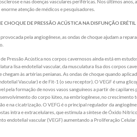
iosclerose e nas doenças vasculares periféricas. Nos últimos anos, 
a enorme atenção de médicos e pesquisadores.
E CHOQUE DE PRESSÃO ACÚSTICA NA DISFUNÇÃO ERÉTIL
 provocada pela angiogênese, as ondas de choque ajudam a reparar
o.
 Pressão Acústica nos corpos cavernosos ainda está em estudos,
a lisa endotelial vascular, da musculatura lisa dos corpos caver
e chegam às artérias penianas. As ondas de choque quando aplic
telial Vascular) e de Fit-1 (o seu receptor). O VEGF é uma glico
ável pela formação de novos vasos sanguíneos a partir de capilar
desenvolvimento do corpo lúteo, na embriogênese, no crescimento 
ção e na cicatrização. O VEFG é o principal regulador da angiogêne
stas intra e extracelulares, que estimula a síntese de Óxido Nítric
nto endotelial vascular (VEGF) aumentando a Proliferação Celular