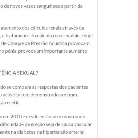
 de novos vasos sanguíneos a partir da
atamento dos cálculos renais através da
o tratamento do cálculo renal evoluiu e hoje
das de Choque de Pressão Acústica provocam
e no pênis, provoca um importante aumento
TÊNCIA SEXUAL?
ndo se compara as respostas dos pacientes
ssão acústica tem demonstrado um bom
ão erétil.
dos em 2010 e desde então vem mostrando
dificuldade de ereção seja de causa vascular
nte na diabetes, na hipertensão arterial,