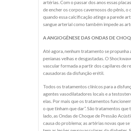
artérias. Com o passar dos anos essas placa
de encher os corpos cavernosos do pênis, o qu
quando essa calcificação atinge a parede arte
sangue arterial como também impede as artéri
A ANGIOGÊNESE DAS ONDAS DE CHOQU
Até agora, nenhum tratamento se propunha a
penianas velhas e desgastadas. O Shockwave
vascular formada a partir dos capilares de 
causadoras da disfunção erétil.
Todos os tratamentos clínicos para a disfunç
agentes vasodilatadores locais e a testoste
elas. Por mais que os tratamentos funcionem,
o que tinham que dar”. São tratamentos que 
lado, as Ondas de Choque de Pressão Acústi
causa do problema; as artérias novas que se 
tem as lesões neurovasculares da diabetes. 