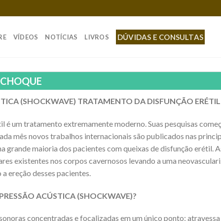
DÚVIDAS E CONSULTAS
RE
VÍDEOS
NOTÍCIAS
LIVROS
 CHOQUE
TICA (SHOCKWAVE) TRATAMENTO DA DISFUNÇÃO ERÉTIL
til é um tratamento extremamente moderno. Suas pesquisas começar
da mês novos trabalhos internacionais são publicados nas princip
a grande maioria dos pacientes com queixas de disfunção erétil. 
es existentes nos corpos cavernosos levando a uma neovasculariz
o a ereção desses pacientes.
 PRESSÃO ACÚSTICA (SHOCKWAVE)?
onoras concentradas e focalizadas em um único ponto; atravessa 