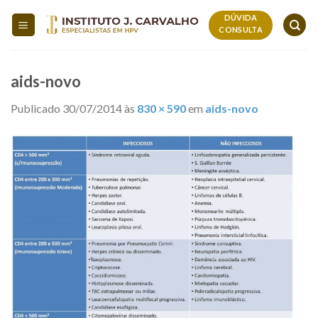
Skip
DÚVIDA
to
CONSULTA
content
aids-novo
Publicado
30/07/2014
às
830 × 590
em
aids-novo