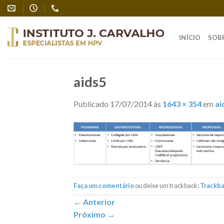
Skip
to
content
INÍCIO
SOB
aids5
Publicado
17/07/2014
às
1643 × 354
em
ai
Faça um comentário
ou deixe um trackback:
Trackb
←
Anterior
Próximo
→