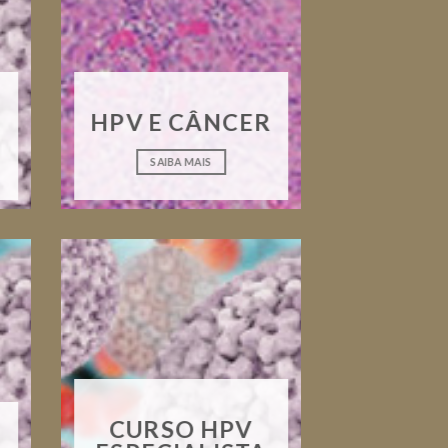
HPV E CÂNCER
SAIBA MAIS
CURSO HPV