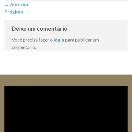
←
Anterior
Próximo
→
Deixe um comentário
Você precisa fazer o
login
para publicar um
comentário.