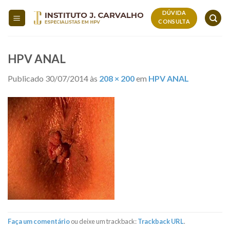
Skip
DÚVIDA
to
CONSULTA
content
HPV ANAL
Publicado
30/07/2014
às
208 × 200
em
HPV ANAL
Faça um comentário
ou deixe um trackback:
Trackback URL
.