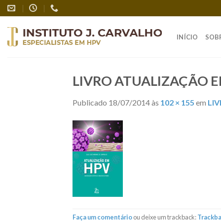
Skip
to
content
INÍCIO
SOB
LIVRO ATUALIZAÇÃO 
Publicado
18/07/2014
às
102 × 155
em
LI
Faça um comentário
ou deixe um trackback:
Trackb