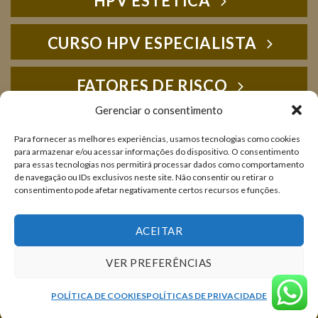
HPV ESTÉTICA
CURSO HPV ESPECIALISTA
FATORES DE RISCO
Gerenciar o consentimento
HPV FOTOS
Para fornecer as melhores experiências, usamos tecnologias como cookies
para armazenar e/ou acessar informações do dispositivo. O consentimento
para essas tecnologias nos permitirá processar dados como comportamento
IMUNOLOGIA
de navegação ou IDs exclusivos neste site. Não consentir ou retirar o
consentimento pode afetar negativamente certos recursos e funções.
LIVROS E PUBLICAÇÕES
ACEITAR
VER PREFERÊNCIAS
NOTÍCIAS
SOBRE NÓS
DÚVIDAS E CONSULTAS
POLÍTICA DE COOKIES
POLÍTICAS DE PRIVACIDADE
Copyright 2026 © Clínica J. Carvalho