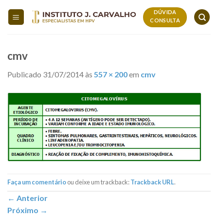
Skip
DÚVIDA
to
CONSULTA
content
cmv
Publicado
31/07/2014
às
557 × 200
em
cmv
Faça um comentário
ou deixe um trackback:
Trackback URL
.
←
Anterior
Próximo
→