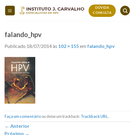
Skip
DÚVIDA
to
CONSULTA
content
falando_hpv
Publicado
18/07/2014
às
102 × 155
em
falando_hpv
Faça um comentário
ou deixe um trackback:
Trackback URL
.
←
Anterior
Próximo
→