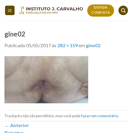
Skip
DÚVIDA
to
CONSULTA
content
gine02
Publicado
05/05/2017
às
282 × 159
em
gine02
Tracbacks não são permitidos, mas você pode
fazer um comentário
.
←
Anterior
Próximo
→