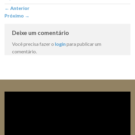
←
Anterior
Próximo
→
Deixe um comentário
Você precisa fazer o
login
para publicar um
comentário.