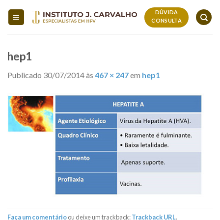
Skip
DÚVIDA
to
CONSULTA
content
hep1
Publicado
30/07/2014
às
467 × 247
em
hep1
Faça um comentário
ou deixe um trackback:
Trackback URL
.