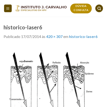
Skip
DÚVIDA
to
CONSULTA
content
historico-laser6
Publicado
17/07/2014
às
420 × 307
em
historico-laser6