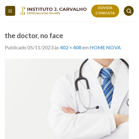
Skip
DÚVIDA
to
CONSULTA
content
the doctor, no face
Publicado
05/11/2023
às
402 × 408
em
HOME NOVA