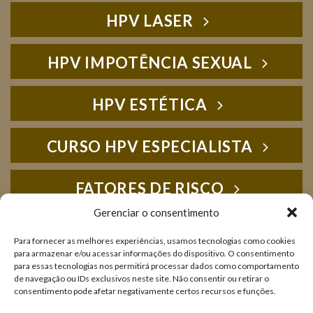
HPV LASER
HPV IMPOTÊNCIA SEXUAL
HPV ESTÉTICA
CURSO HPV ESPECIALISTA
FATORES DE RISCO
Gerenciar o consentimento
HPV FOTOS
Para fornecer as melhores experiências, usamos tecnologias como cookies
para armazenar e/ou acessar informações do dispositivo. O consentimento
para essas tecnologias nos permitirá processar dados como comportamento
IMUNOLOGIA
de navegação ou IDs exclusivos neste site. Não consentir ou retirar o
consentimento pode afetar negativamente certos recursos e funções.