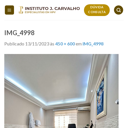
Skip
DÚVIDA
to
CONSULTA
content
IMG_4998
Publicado
13/11/2023
às
450 × 600
em
IMG_4998