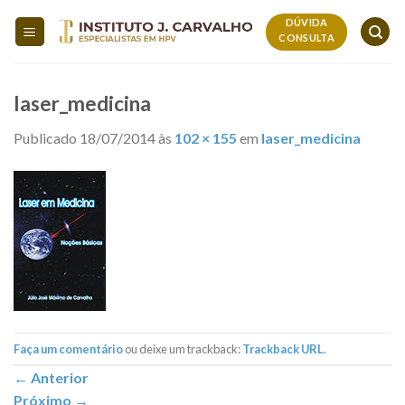
Skip
DÚVIDA
to
CONSULTA
content
laser_medicina
Publicado
18/07/2014
às
102 × 155
em
laser_medicina
Faça um comentário
ou deixe um trackback:
Trackback URL
.
←
Anterior
Próximo
→