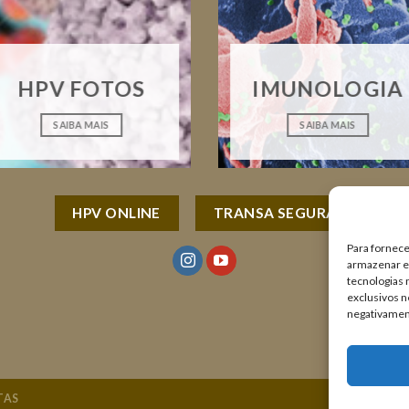
HPV FOTOS
IMUNOLOGIA
SAIBA MAIS
SAIBA MAIS
HPV ONLINE
TRANSA SEGURA
Para fornece
armazenar e/
tecnologias
exclusivos n
negativamen
TAS