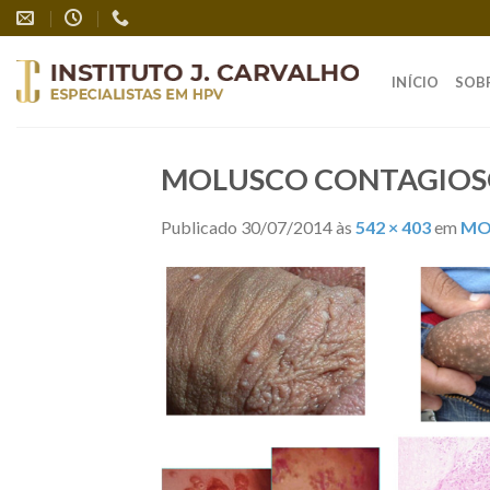
Skip
to
content
INÍCIO
SOB
MOLUSCO CONTAGIO
Publicado
30/07/2014
às
542 × 403
em
MO