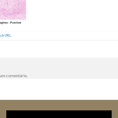
ack URL
.
 um comentário.