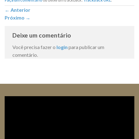
←
Anterior
Próximo
→
Deixe um comentário
Você precisa fazer o
login
para publicar um
comentário.