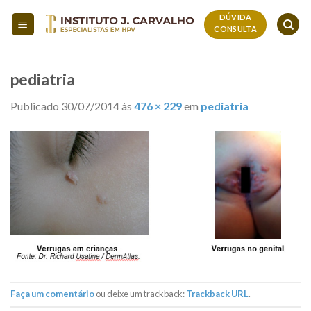
Skip
DÚVIDA
to
CONSULTA
content
pediatria
Publicado
30/07/2014
às
476 × 229
em
pediatria
Faça um comentário
ou deixe um trackback:
Trackback URL
.