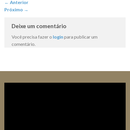
←
Anterior
Próximo
→
Deixe um comentário
Você precisa fazer o
login
para publicar um
comentário.