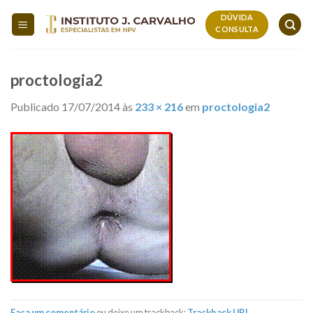
Skip
DÚVIDA
to
CONSULTA
content
proctologia2
Publicado
17/07/2014
às
233 × 216
em
proctologia2
Faça um comentário
ou deixe um trackback:
Trackback URL
.