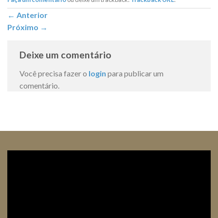
←
Anterior
Próximo
→
Deixe um comentário
Você precisa fazer o
login
para publicar um
comentário.