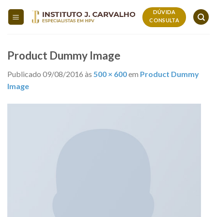
Skip
DÚVIDA
to
CONSULTA
content
Product Dummy Image
Publicado
09/08/2016
às
500 × 600
em
Product Dummy
Image