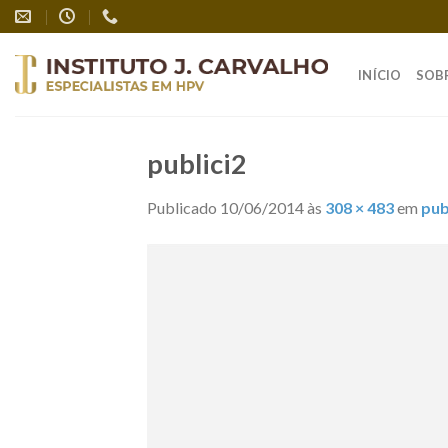
Skip
to
content
INÍCIO
SOB
publici2
Publicado
10/06/2014
às
308 × 483
em
pub