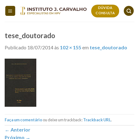
Skip
DÚVIDA
to
CONSULTA
content
tese_doutorado
Publicado
18/07/2014
às
102 × 155
em
tese_doutorado
Faça um comentário
ou deixe um trackback:
Trackback URL
.
←
Anterior
Próximo
→