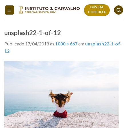
Skip
DÚVIDA
to
CONSULTA
content
unsplash22-1-of-12
Publicado
17/04/2018
às
1000 × 667
em
unsplash22-1-of-
12