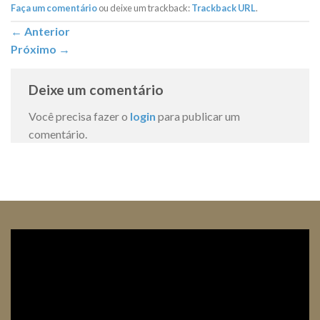
Faça um comentário
ou deixe um trackback:
Trackback URL
.
←
Anterior
Próximo
→
Deixe um comentário
Você precisa fazer o
login
para publicar um
comentário.