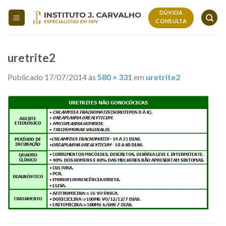
Skip
DÚVIDA
to
CONSULTA
content
uretrite2
Publicado
17/07/2014
às
580 × 331
em
uretrite2