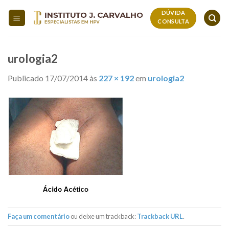
Skip
DÚVIDA
to
CONSULTA
content
urologia2
Publicado
17/07/2014
às
227 × 192
em
urologia2
Faça um comentário
ou deixe um trackback:
Trackback URL
.