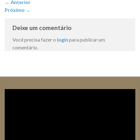
←
Anterior
Próximo
→
Deixe um comentário
Você precisa fazer o
login
para publicar um
comentário.