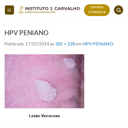
Skip
DÚVIDA
to
CONSULTA
content
HPV PENIANO
Publicado
17/07/2014
às
281 × 228
em
HPV PENIANO