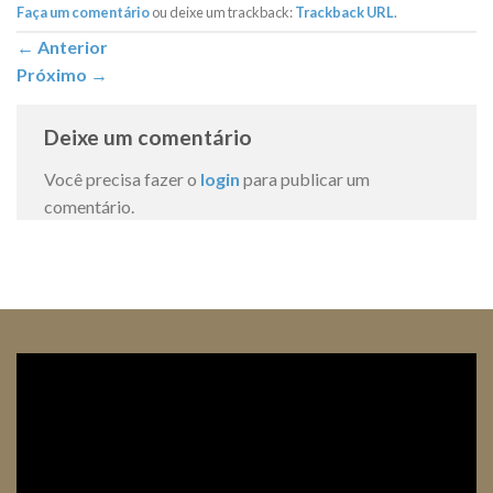
Faça um comentário
ou deixe um trackback:
Trackback URL
.
←
Anterior
Próximo
→
Deixe um comentário
Você precisa fazer o
login
para publicar um
comentário.