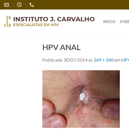
Skip
to
content
INÍCIO
SOB
HPV ANAL
Publicado
30/07/2014
às
269 × 200
em
HP