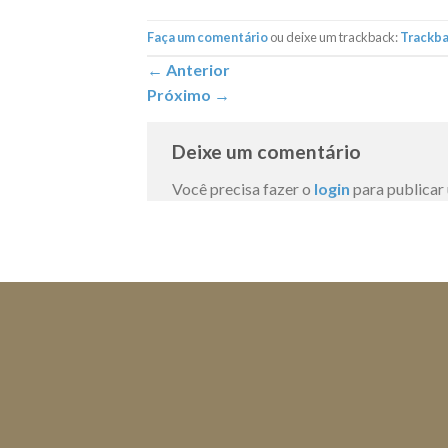
Faça um comentário
ou deixe um trackback:
Trackb
←
Anterior
Próximo
→
Deixe um comentário
Você precisa fazer o
login
para publicar