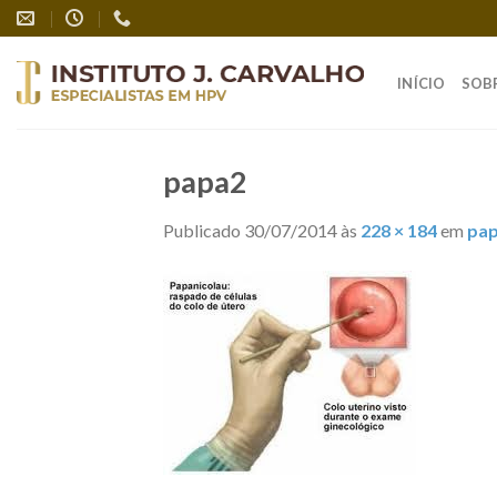
Skip
to
content
INÍCIO
SOB
papa2
Publicado
30/07/2014
às
228 × 184
em
pa