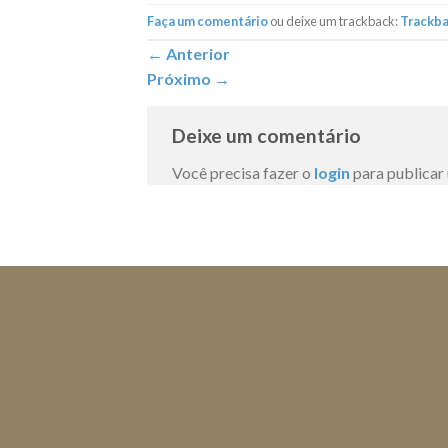
Faça um comentário
ou deixe um trackback:
Trackb
←
Anterior
Próximo
→
Deixe um comentário
Você precisa fazer o
login
para publicar