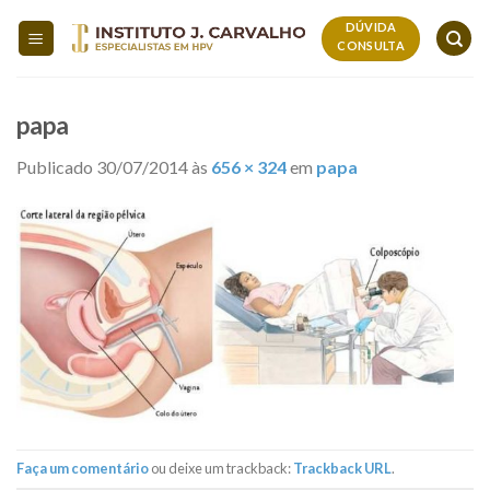
Skip
DÚVIDA
to
CONSULTA
content
papa
Publicado
30/07/2014
às
656 × 324
em
papa
Faça um comentário
ou deixe um trackback:
Trackback URL
.