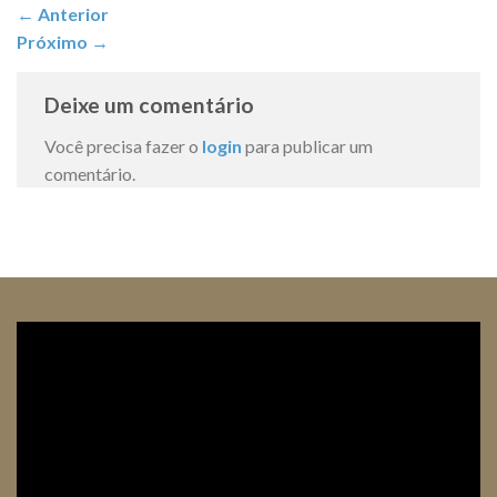
←
Anterior
Próximo
→
Deixe um comentário
Você precisa fazer o
login
para publicar um
comentário.