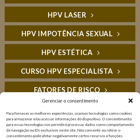
HPV LASER
HPV IMPOTÊNCIA SEXUAL
HPV ESTÉTICA
CURSO HPV ESPECIALISTA
FATORES DE RISCO
Gerenciar o consentimento
HPV FOTOS
Para fornecer as melhores experiências, usamos tecnologias como cookies
para armazenar e/ou acessar informações do dispositivo. O consentimento
para essas tecnologias nos permitirá processar dados como comportamento
IMUNOLOGIA
de navegação ou IDs exclusivos neste site. Não consentir ou retirar o
consentimento pode afetar negativamente certos recursos e funções.