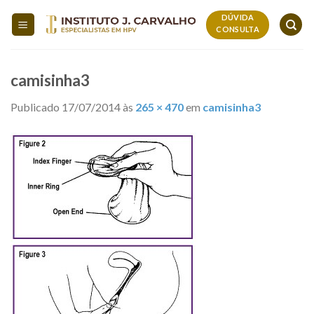
Skip
DÚVIDA
to
CONSULTA
content
camisinha3
Publicado
17/07/2014
às
265 × 470
em
camisinha3