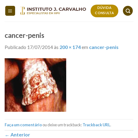
Skip
DÚVIDA
to
CONSULTA
content
cancer-penis
Publicado
17/07/2014
às
200 × 174
em
cancer-penis
Faça um comentário
ou deixe um trackback:
Trackback URL
.
←
Anterior