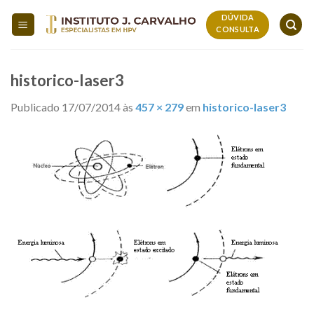
Skip
DÚVIDA
to
CONSULTA
content
historico-laser3
Publicado
17/07/2014
às
457 × 279
em
historico-laser3