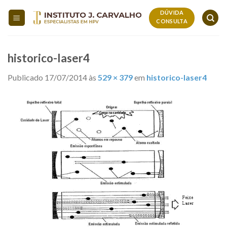
Skip
DÚVIDA
to
CONSULTA
content
historico-laser4
Publicado
17/07/2014
às
529 × 379
em
historico-laser4